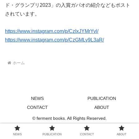
ド・グランプリ2023」の入賞ガパオの紹介などもポスト
されています。
https://www.instagram.com/p/CzIxJYMrYvl/
https://www.instagram.com/p/CzGMLy9L3aR/
ホーム
NEWS
PUBLICATION
CONTACT
ABOUT
© ferment books. All Rights Reserved.
NEWS
PUBLICATION
CONTACT
ABOUT