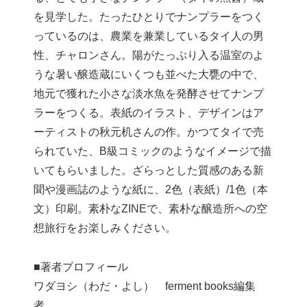
を見学した。たったひとりでナンプラーをつく
っているのは、農業を兼業しているタイ人の男
性、チャロンさん。陽がたっぷり入る温室のよ
うな暑い醸造蔵にいくつも並べた大甕の中で、
地元で獲れた小さな淡水魚を発酵させてナンプ
ラーをつくる。表紙のイラスト、デザインはア
ーティストの秋元机さんの作。かつてタイで売
られていた、B級コミックのようなイメージで描
いてもらいました。ざらっとした質感のある新
聞や漫画誌のような紙に、2色（表紙）/1色（本
文）印刷。素朴なZINEで、素朴な醸造所への空
想旅行をお楽しみください。
■著者プロフィール
ワダヨシ（わだ・よし） ferment books編集
者。