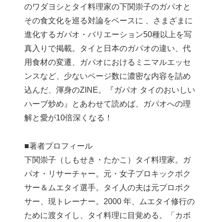
のワダヨシとタイ料理家の下関崇子のガパオと
その食文化を巡る対論をベースに 、さまざまに
進化するガパオ・バリエーション50種以上を写
真入りで掲載。タイと日本のガパオの違い、代
用食材の変遷、ガパオにおけるミニマルエッセ
ンスなど、少ないページ数に濃密な内容を詰め
込んだ、渾身のZINE。『ガパオ タイのおいしい
ハーブ炒め』とあわせて読めば、ガパオへの理
解と愛が10倍深くなる！
■著者プロフィール
下関崇子（しもせき・たかこ）タイ料理家。ガ
パオ・リサーチャー。元・女子プロキックボク
サー＆ムエタイ選手。タイ人の夫は元プロボク
サー、現トレーナー。2000 年、ムエタイ修行の
ために渡タイし、タイ料理に目覚める。「カボ