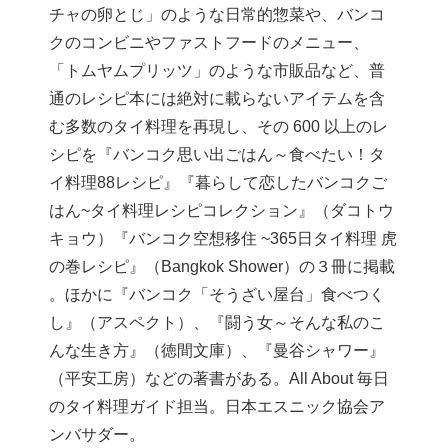
チャの卵とじ」のような日常的惣菜や、バンコ
クのコンビニやファストフードのメニュー、
「トムヤムプリッツ」のような市販品など、普
通のレシピ本には絶対に載らないアイテムを含
む多数のタイ料理を再現し、その 600 以上のレ
シピを『バンコク思い出ごはん～食べたい！タ
イ料理88レシピ』『暮らして恋したバンコクご
はん~タイ料理レシピコレクション』（ダコトウ
キョウ）『バンコク空想移住 ~365日タイ料理 虎
の巻レシピ』（Bangkok Shower）の３冊に掲載
。ほかに『バンコク「そうざい屋台」食べつく
し』（アスペクト）、『闘う女～そんな私のこ
んな生き方』（徳間文庫）、『曼谷シャワー』
（平安工房）などの著書がある。All About 毎日
のタイ料理ガイド担当。日本エスニック協会ア
ンバサダー。