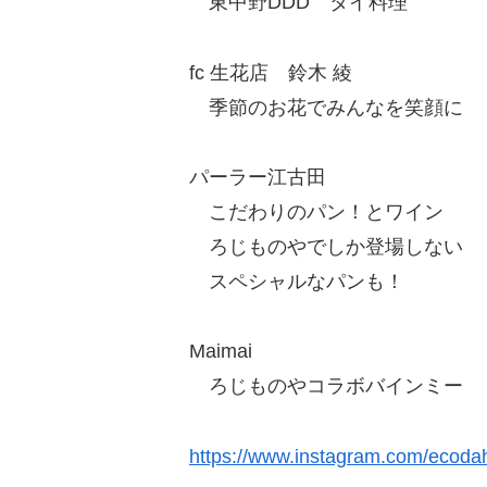
東中野DDD タイ料理
fc 生花店 鈴木 綾
季節のお花でみんなを笑顔に
パーラー江古田
こだわりのパン！とワイン
ろじものやでしか登場しない
スペシャルなパンも！
Maimai
ろじものやコラボバインミー
https://www.instagram.com/ecod