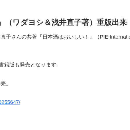
』（ワダヨシ＆浅井直子著）重版出来
浅井直子さんの共著『日本酒はおいしい！』（PIE Internat
書籍版も発売となります。
発売。
56255647/