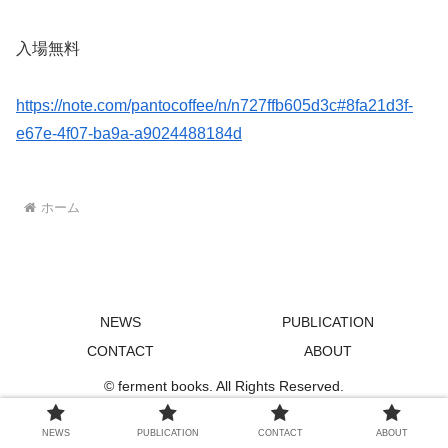
入場無料
https://note.com/pantocoffee/n/n727ffb605d3c#8fa21d3f-
e67e-4f07-ba9a-a9024488184d
ホーム
NEWS
PUBLICATION
CONTACT
ABOUT
© ferment books. All Rights Reserved.
NEWS
PUBLICATION
CONTACT
ABOUT